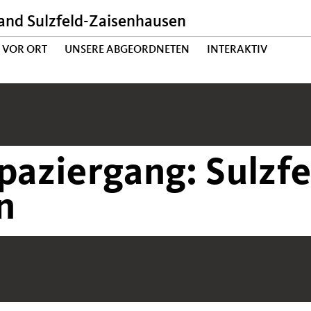
nd Sulzfeld-Zaisenhausen
 VOR ORT
UNSERE ABGEORDNETEN
INTERAKTIV
paziergang: Sulzfe
n